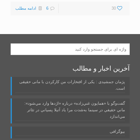
30
6
ادامه مطلب
آخرین اخبار و مطالب
پژمان جمشیدی : یکی از افتخارات من کارکردن با مانی حقیقی
است.
گفت‌وگو با «همايون غني‌زاده» درباره «اژدها وارد مي‌شود»:
ماني حقيقي در سينما به‌شدت مرا ياد آتيلا پسياني در تئاتر
مي‌اندازد
بیوگرافی