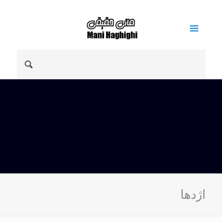
اژدها