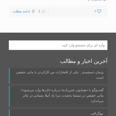
4
1
ادامه مطلب
آخرین اخبار و مطالب
پژمان جمشیدی : یکی از افتخارات من کارکردن با مانی حقیقی
است.
گفت‌وگو با «همايون غني‌زاده» درباره «اژدها وارد مي‌شود»:
ماني حقيقي در سينما به‌شدت مرا ياد آتيلا پسياني در تئاتر
مي‌اندازد
بیوگرافی