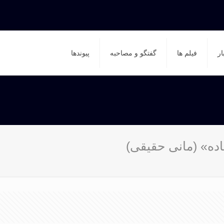
ار
فیلم ها
گفتگو و مصاحبه
پیوندها
اده» (مانی حقیقی)