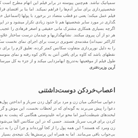
سمپاتیک نباشد. هم‌چنین پیوسته در برابر فیلم این اتهام مطرح است ک
شخصیت­پردازی برای سایر آدم‌ها را فراهم نمی­کند. اما بنا بر اقتضای 
فیلم عمل می­کند؛ یعنی دو قطب متضاد در برخورد با پول­ها (اسماعیل خلج
گذاری در مورد سایر شخصیت­ها هم تا حدود زیادی تکرار می­شود و در این
اگرچه بسیاری همکاری مشترک مانی حقیقی و اصغر فرهادی را عجیب می­پ
هر دو از آن پیروی می­کنند. نشانه­گذاری­ها و چیدمان درست ساختار علاو
کاراکتر نمی­داند) مقدمه‌ی تصویری درست برای اجرای نمای نخست سکا
را به دلیل نورپردازی متفاوت سکانس کمتر کرده، تعلیق لازم را برای نق
نقطه­ای باشد که کاوه برای یافتن آنتن به بالای کوه رفته و نمای متوسط
طول فیلم از موقعیت­ها به‌تدریج ابهام­زدایی می­کند و از جزء به کل می­رسان
آرین وزیردفتری
اعصاب‌خردکن دوست‌داشتنی
دعوایی ساختگی میان زن و مرد برای گول زدن سرباز و انداختن پول‌ها
دعوا را پیش می‌برند به گونه‌ای که در لحظات نخست، این موش و گربه ب
لبخندهای شیطنت‌آمیز اما محو ترانه علیدوستی هنگامی که پشت به دورب
کردن برای فریب سرباز هستند. حسی که در این سکانس القا می‌شود 
زن ومرد که هستند؟ این همه پول را از کجا آورد‌ه‌اند و چرا آن را به
بی‌جواب باقی می‌مانند. اما به همراه این پرسش‌ها یک نتیجه‌ی بسیار