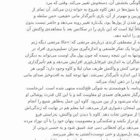
ل و چگونگی بخشش آن، دستخوش تغییر می‌کند. وقتی که مرد
با سوژه‌ها در ذهن کاوه شروع به جوانه زدن می‌کند. آن نمای از
دوربین و مهم‌تر از آن، بازی تأثیرگذار مانی حقیقی، حس سلطه و
 شدن از پول‌ها بود، یک‌باره تغییر رویه می‌دهد و حاضر نیست بدون
قاً لیلا است که این بازی را در سکانس بعد با مشاهده‌ی واکنش آن
 را ادامه دهد.
مله از مصطفی کرندی درباره‌ی مرتضی که: «حالا مرتضی دیگه زنم
ن‌جا یک تفکر فلسفی و اندازه‌گیری میزان تسلیم‌پذیری افراد در
نها به این نتیجه رسیده که چون پول مال اوست می‌تواند به دیگران
شاگران به اندازه‌ی غیرقابل‌باوری افزایش ‌می‌دهد و هم تأثیرگذاری
، نوعی کنش و واکنش ظریف میان لیلا و کاوه وجود دارد؛ گویی هر
ن اندازه تأثیرگذار نمی‌شد. تنها توجه کنید به افت‌و‌خیز صدای مانی
 را در ذهن ایجاد می‌کند.
لم‌نامه، با هوشمندی به شوکی فلج‌کننده منتهی شده است. این‌جاست
بار تحقیرهای تعمدی او مقاومت کند و با این کار، قدرت پوشالی او
باه می‌شود و از بین می‌رود. کاوه این عمل به‌ظاهر شنیع را انجام
ن امتحان دشواری قرار می‌دهد، اما معلم هم در نهایت که زندگی‌اش
را از سوختن نجات دهد. کاوه با دیدن این واکنش، به‌راستی فرو
ر او دراز بکشد و شکنندگی و معصومیت پنهان خود را با آن نوزاد مرده
ه می‌دهد برای لحظاتی دمی چند عمیق شود و به حسی درونی از
یازمند دل‌سوزی و حتی دوست‌داشتنی به نظر می‌رسد.