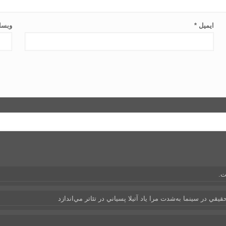
ایمیل
*
وبسا
ت.
يقي در سينما به‌شدت مرا ياد آتيلا پسياني در تئاتر مي‌اندازد