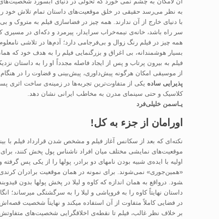
آن لامکان به چشم نمی خورد که تحولی در دنیای ابسورد شخصیت‌های 
به نظر می‌رسد حقیقی در خلق موقعیت‌‌های داستان تمام تلاش خود را ک
با دنیای خارج از آن ندارند. همه چیز در فضاسازی فیلم به متروک و ب
سر راه باشد، خانه‌ی نیمه‌خراب سرایدار، پیرمرد و دکه‌ای در مسیری که
همه چیز در فیلم رنگ زوال و بی‌فرجامی دارد؛ آدم‌ها در تلاشی نامعلو
بسیار هوشمندانه، بی اغراق و بزرگنمایی فیلم را به هدف خود که همان 
فیلم به بیرون پرتاب و پس از ایجاد فاصله مجدداً او را به داستان ن
از موسیقی امکان هرگونه پیش‌داوری، پیش‌بینی و قضاوت را در هنگام 
پذیرایی
ساده
یکی از متفاوت‌ترین تجربه‌ها در زمینه‌ی ساخت اثری پ
کلاسیک و حتی سینمای مدرن به مخاطب ایرانی نشان دهد.
یـاسمن خلیلی‌فرد
اورامان از جزء به کل!
نکته­‌ای که بعد از سکانس آغاز فیلم و مشخص شدن قرارداد فیلم با بی
موقعیت­‌های نمایشی مختلف میان افراد ناشناس پول پخش کنند، برای فیل
اولیه با ایده‌ی شبیه بودن نام­های دو برادر، پول­ها را از یکی پس گرفته
«همین‌جوری» نمی‌شوند. برای نمونه در همان موقعیت برادران کرندی، ک
شود. درواقع به همان اندازه که کاوه و لیلا در پخش پول­ها بدون قیدوبن
داستان نهایتاً کاوه را به فروپاشی و لیلا را به سرگشتگی می­رساند؛ ان
در فضایی کاملاً متفاوت از آن استفاده می­کند و نهایتاً شخصیت قصه‌ا
بر خلاف نظر غالب، فیلم تا نقطه‌ی اخلاق­گرایی شخصیت‌های متفاوتش،