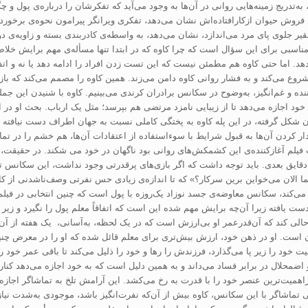
ف، به‌تدریج زمینه‌هایی روانی در آن‌ها به وجود می‌آید که تفکرشان را درباره‌ی پو
 فروش حیوان ازکارافتاده‌اش نشان می‌دهد، تفکری ویرانگر پیرامون نحوه‌ی برخورد 
تحقیر جلوی پای مرد می‌اندازد، نشان می‌دهد، به واسطه‌ی کادربندی بسته و زاویه‌ی 
 مناسبی برای این سؤال است که چرا کاوه که در ابتدا تنها مسأله‌ی مهم برایش خلاص
هد. اما حتی کاوه هم مطمئن نیست که این تست زدن افراد را ادامه دهد یا نه و اتفا
روع می‌کند و به فشار روانی کاوه دامن می‌زند. همین کاوه را مصمم می‌کند که بازی
ده و غم‌انگیز، به‌وضوح در سکانس برادران کرندی می‌بینیم. کاوه با شنیدن این ج
د اجازه می‌دهد تا از زیبایی نامزد مرتضی هم بپرسد؛ مثل یک ارباب. بحث او در ای
 شکل گرفته، در این پله کاوه به پختگی کاملی نسبت به جهان اطراف دست نیافته وت
ادار کردن آن‌ها به قبول شرایط با سوءاستفاده از اعتقادات آن‌ها، هم خشم را در تما
ست فیلم آغازکننده‌ی این کشمکش‌های روانی بود ناگهان در خود می‌ شکند. در حقیقت
قایق بعدی. باید توجه داشت که اگر بازی‌های پرقدرتی وجود نداشت، این سکانس تا ای
الان می‌خواین برین سرکار؟» که تا اندازه‌ی زیادی حس نفرتی وصف‌ناشدنی از کاوه
 رو می‌کند، سکانس معاوضه‌ی جسد نوزاد یک‌روزه با پول است که چنین انتخابی در فی
افته زیرا آن‌چه برایش مهم شده این است که اتفاقاً معلم پول را نگیرد و زیر رگ
م حالی کند که آن‌قدرعمر او بی‌ارزش است که در یک لحظه، به‌آسانی، یک هفته از آن ت
سان است. او در ذهن خود، ارزش بیش‌تری برای معلم قائل شده که او را در معرض چنی
ت خود را زیر پا می‌‌گذارد، فرزندش را رها و خود را ذلیل می‌کند تا باقی عمر خود 
 و اضمحلال در برابر فساد می‌داند و به همین دلیل است که به خود اجازه می‌دهد کنا
همیت‌ترین عنصر خود را با قدرت به رخ می‌کشد. این آرامش تلخ به تماشاگر اجاز
ی تماشاگر با این سکانس، کاوه بیش از آن‌که نفرت‌انگیز باشد، موجودی به‌شدت ن