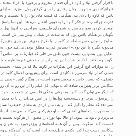
با قرار گرفتن لیلا و کاوه در آن فضای محروم و برخورد با افراد مختل
قاچاق‌كننده‌ی مشروب‌ چنان رفتاری را برای گرفتن پول بیش‌تر به ازای
پایین که کاوه را بالای تپه، هنگامی که کیسه ‌های پول را با عصبیت و 
قدرت جوانه زده در فکر کاوه را به‌خوبی انتقال می‌دهد. این نما پاسخ
امتحان کردن سوژه‌هایش به شیوه‌ای فلسفی، به‌راحتی به آن‌ها پول بد
نگهبان در هنگام یافتن پول که به شدت در تضاد با پیش‌‌بینی‌اش است ش
به اوج رسیدن حس سلطه در کاوه را با طرح جدی‌تر این بازی منزجرکنن
می‌تونه بگیره با این پولا.» احساس قدرت مطلق بودن می‌کند چون به خو
مقابل پول به‌تنهایی نیست چون طبق مراحلی که فیلم‌نامه بر اساس آن
بگوید چه بکنند یا نکنند. قراردادن دو برادر در وضعیتی غیرمنتظره و و
را. به موازات اوج گرفتن این تفکرات در کاوه، لیلا که در نیمه‌ی نخ
عملی که از لیلا سرمی‌زند، کلیدی است برای پیش‌بینی اعمال کاوه در د
حقیقی- که بسیار خاص و منحصربه‌فرد است- در هنگام گفتن «یعنی شما 
سکانس برتر
پذیرایی ساده
که به‌تنهایی کل فیلم را از این رو به آن
که دیگر می‌توان گفت کاوه به نوعی پختگی فلسفی در شخصیت خود دست ی
را زیرسؤال ببرد. او دسته‌دسته پول‌ها را در آتش می‌اندازد تا به معل
نمی‌دهد که معلم را ذلیل کند. او به دنبال فردی به معنای حقیقی ان
را به صورت شعله‌های آتشی که به او دهن‌کجی می‌کنند، می‌بیند، انسانی
می‌ریزد و نابود می‌شود. او حالا تنها نوزاد را مصون از هرگونه تسلیم
قسمت کند. سکوت، پس از آن همه لحظه‌های پرزدوخورد، به عنوان پرا
سکانس دست پیدا کند. نکته‌ی قابل‌توجه این است که در کندوکاو درون