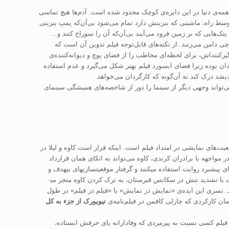
همه‌ی دنیا در این دایره‌ی کوچک محدود شده است. آدم‌ها هیچ تماسی
وسط راه، ماشینی که بنزینش دارد تمام می‌شود بی‌آن‌که پمپ بنزینی
تک‌هایی که بر زمین فرود می‌آیند بی‌آن‌که آن را سوراخ کنند و…
چی دامن می‌زنند. از نکته‌های قابل‌توجه فیلم تدوین آن است که
رکنند‌اش، برای لحظه‌ای مخاطب را از فضای پوچ و دیوانه‌کننده‌ی
دان بوده زیرا فضای ابسورد فیلم بهتر شکل می‌گیرد و عدم استفاده
یشد درک کند نه آن‌گونه که کارگردان می‌خواهد.
‌تواند وجهی دیگر از سینما را دور از شاخصه‌‌های همیشگی سینمای
ت­‌های نمایشی در امتداد فیلم است. این­که قرار است کاوه و لیلا در
 مواجهه با برادران کرندی، کاوه می‌تواند به اتکای همان قرارداد
ی پیش­برد روایت استفاده می­کنند و گرفتار موقعیت­سازی­های بی­هدف و
یت با تشدید تنش در سکانس قبرستان، به ترک کردن کاوه منجر می­
کنند. تسری این ایده‌ی «نمایش در نمایش» یا «فیلم در فیلم» در طول
(همان کارکردی که چارلی کافمن در فیلم‌نامه‌ی
نیویورک از جزء به کل
 فیلم کسی نسبت به پیرمردی که وفادارانه پای حرفش ایستاده،