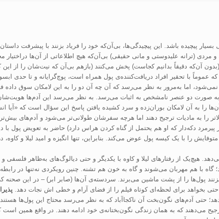
ار پیچیده باشد. این پیچیدگی‌ها، بی‌آن‌که خود را فریاد بزنند با پیشرفت داستان 
و مردی (ترانه علیدوستی و مانی حقیقی) بی‌آن‌که هیچ اطلاعاتی از آن‌ها دراختیا
ون آن‌که دقیقاً بدانیم کجاست) پخش می‌کنند (بازهم بی‌آن که نیت‌شان را از این کا
که عموماً با تحقیر افراد دریافت‌کننده‌ی پول همراه است، پوچ‌گرایانه و تا حدی اب
ی‌شود، اما به‌مرور به نظر می‌رسد که آن چه آن دو را به این لامکان سوق داده فر
به صورت دو عنصر نامشخص به اثبات می‌رسد. به نظر می‌رسد این آدم‌ها هویت‌شان ر
ن‌ها را به آن لامکان بوران‌زده و سرد کشیده یافتن پاسخ این سؤال است که «آیا انس
اتر را به مادیات ترجیح دهند اما هرچه سفرشان طولانی‌تر می‌شود و آدم‌های بیش‌تری 
ز پیرمرد دکه‌دار که او هم یحتمل از گناه کردن هراس دارد) حاضر به تعویض پول با د
متوفایش را با یک کیسه پول عوض می‌کند. بنابراین، تنها انگیزه و امید لیلا و کاوه،
هد. هیچ‌یک از رفتار‌های لیلا و کاوه با یکدیگر و حتی دیالوگ‌های به‌ظاهر فلسفی 
گاه با هم مهربان می‌شوند و گاه به خون هم تشنه. چنین رویکردی نه‌تنها در رابطه‌ی ک
بزنند پول‌ها را از پشت ماشین می‌برند. سردسته‌ی آن‌ها (صابر ابر) – در این صحنه 
ه حتی بخواهد برای لحظه‌ای کوتاه فیلم را از فضای آرام و خطی اش نجات دهد.
پذیرا
 حتی آدم‌‌های نگون‌بخت آن ناکجاآباد که به نظر می‌رسد محتاج این پول‌ها هستند 
رجیح می‌دهند که به همان زندگی نگون‌بختانه‌ی خود ادامه دهند. در واقع همین است که