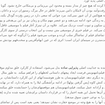
اصلی پدید آورد.
رده که هیچ چیز از مدار بسته و محدود این بی‌زمانی و بی‌مکانی خارج نشود. گویا 
ی‌رفت‌وآمد بودن آن لامکان دامن می‌زند؛ قاطر در حال مرگ، رستوران درب و داغان 
 هیچ‌کس از آن عبور نمی‌کند، مرد جوانی که سعی دارد در زمین یخ‌زده گودال بکند، پ
م به زندگی خود ادامه می‌دهند و دو عنصر مهم مکان و زمان نیز بر این بی‌هدفی و پو
سکون و ثبوت است نزدیک می‌کند. علاوه بر آن تیتراژ آغاز فیلم با موسیقی غافل‌گی
زدیک می‌کند. در فیلم خبری از موسیقی متن نیست و این انتخاب درستی از سوی کارگر
تماشای فیلم از تماشاگر سلب کرده و موجب می‌شود فیلم را آن‌گونه که خود می‌اند
ست‌مدرن در سینمای ایران است؛ اثری که در عین ابهام‌آفرینی و سخت‌فهم بودنش می
ننده به جذابیت اصلی
پذیرایی ساده
بدل می­‌شود، استفاده از کارکرد خلق مداوم موقعی
م‌نامه­نویس فرصت ایجاد پیچ­های داستانی لحظه­ای را فراهم می­کند. به طور مثال در
 و به دیگری دهد. فیلم‌نامه­نویسان به طرز هوشمندانه­ای از این کارکرد داستان­شان، برا
نش کاوه (پس گرفتن پول­ها) در ادامه برآشفتگی لیلا را به همراه دارد، که در نها
د و آزادانه عمل می­کنند، فیلم‌نامه­نویسان هم موقعیت­های‌شان را حساب­شده خلق می­
گار آن‌ها تحمل این همه اختیار را که در قرارداد داستان برای‌شان تعبیه شده ندارند 
ش را به نوعی جنون سوق می­دهد).
 آن­ها را به هیچ وجه در موضع حقارت نشان نمی­دهد؛ یعنی بعید است پس از تماشای