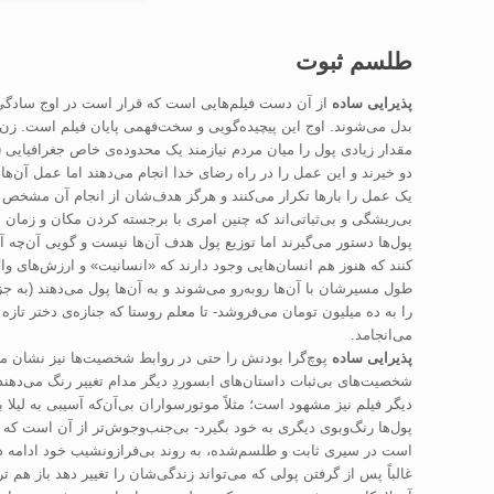
طلسم ثبوت
پذیرایی ساده
از آن دست فیلم‌هایی است که قرار است در اوج سادگی بسی
بدل می‌شوند. اوج این پیچیده‌گویی و سخت‌فهمی پایان فیلم است. زن 
مقدار زیادی پول را میان مردم نیازمند یک محدوده‌ی خاص جغرافیایی (بد
دو خیرند و این عمل را در راه رضای خدا انجام می‌دهند اما عمل آن‌ها 
یک عمل را بارها تکرار می‌کنند و هرگز هدف‌شان از انجام آن مشخص نم
بی‌ریشگی و بی‌ثباتی‌اند که چنین امری با برجسته کردن مکان و زمان 
پول‌ها دستور می‌گیرند اما توزیع پول هدف آن‌ها نیست و گویی آن‌چه آ
کنند که هنوز هم انسان‌هایی وجود دارند که «انسانیت» و ارزش‌‌های وال
طول مسیرشان با آن‌ها روبه‌رو می‌شوند و به آن‌ها پول می‌دهند (به ج
را به ده میلیون تومان می‌فروشد- تا معلم روستا که جنازه‌ی دختر تازه 
می‌انجامد.
پذیرایی ساده
پوچ‌گرا بودنش را حتی در روابط شخصیت‌ها نیز نشان می‌د
شخصیت‌‌های بی‌ثبات داستان‌‌های ابسوردِ دیگر مدام تغییر رنگ می‌دهند؛ 
دیگر فیلم نیز مشهود است؛ مثلاً موتورسواران بی‌آن‌که آسیبی به لیلا 
پول‌ها رنگ‌وبوی دیگری به خود بگیرد- بی‌جنب‌و‌جوش‌تر از آن است ک
است در سیری ثابت و طلسم‌شده، به روند بی‌فرازونشیب خود ادامه دهد؛
غالباً پس از گرفتن پولی که می‌تواند زندگی‌شان را تغییر دهد باز هم ت