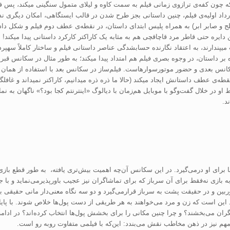
ه چون کفه‌ی ترازوی زمانی فیلم به سمت کاوه و لیلای متمول سنگینی می­کند، پس فی
قرارداد اولیه‌ی فیلم، چنین داستانی بجز طرح شدن در قالب ایستگاهی، امکان دیگری ن
 و صابر ابر) به همراه پلیس ابتدای داستان، در نقطه‌ی عطف دوم فیلم و شکل دادن پا
 دایره حتی قاطر مرد قاچاقچی هم به مثابه یک کاراکتر کارکرد داستانی پیدا می­کند!
ندارند، به اعتقاد نگارنده حساب­شدگی عناصر داستانی فیلم و ساختار کاملاً سه­پر
ه بر داستان، در وجوه بصری فیلم هم امتداد پیدا می­کند؛ به طور مثال در سکانس قبرس
نس بعدی و حضور موتورسوارهاست. فیلم‌ساز در سکانس بعد با استفاده از همان می
طه‌ی عطف داستانش ایجاد می­کند (حالا ما ذره ذره می­دانیم، کاراکتر نمی­داند و غاف
 او در خلال گفت‌وگو با موبایل هم‌زمان با دیالوگ «اینترنتم کجا بود؟» ناگهان به نم
د.
 برای او درمی‌گیرد. در این سکانس آن‌چه اهمیت بیش‌تری یافته، به طور قطع باز
ازی نه‌فقط برای آن سرباز که برای تماشاگران نیز عجیب باورپذیرمی‌نماید و با جل
ین و در حقیقت پشت به سرباز قرارمی‌گیرد و دو سه نگاه معنی‌دار مانی حقیقی به او
این است که زن و مرد می‌خواهند به هر طریقی از دست پول‌ها خلاص شوند. با پا
 دیگران می‌بخشند؟ و چرا چنین مکانی را برای بخشش پول‌ها انتخاب کرده‌اند؟ در ادا
 مهم نیز در ذهن مخاطب نقش می‌بندد: این‌که با فیلمی متفاوت روبه‌ رو است.