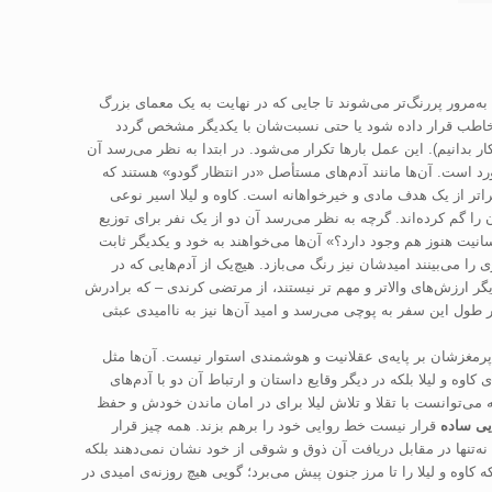
به‌مرور پررنگ‌تر می‌شوند تا جایی که در نهایت به یک معمای بزرگ
ر مخاطب قرار داده شود یا حتی نسبت‌شان با یکدیگر مشخص گردد
ر بدانیم). این عمل بارها تکرار می‌شود. در ابتدا به نظر می‌رسد آن
سورد است. آن‌ها مانند آدم‌های مستأصل «در انتظار گودو» هستند که
اتر از یک هدف مادی و خیرخواهانه است. کاوه و لیلا اسیر نوعی
ا گم کرده‌اند. گرچه به نظر می‌رسد آن دو از یک نفر برای توزیع
انیت هنوز هم وجود دارد؟» آن‌ها می‌خواهند به خود و یکدیگر ثابت
را می‌بینند امیدشان نیز رنگ می‌بازد. هیچ‌یک از آدم‌هایی که در
یگر ارزش‌‌های والاتر و مهم تر نیستند، از مرتضی کرندی – که برادرش
 در طول این سفر به پوچی می‌رسد و امید آن‌ها نیز به ناامیدی عبثی
و پرمغزشان بر پایه‌ی عقلانیت و هوشمندی استوار نیست. آن‌ها مثل
اوه و لیلا بلکه در دیگر وقایع داستان و ارتباط آن دو با آدم‌های
که می‌توانست با تقلا و تلاش لیلا برای در امان ماندن خودش و حفظ
یی ساده
قرار نیست خط روایی خود را برهم بزند. همه چیز قرار
نه‌تنها در مقابل دریافت آن ذوق و شوقی از خود نشان نمی‌دهند بلکه
 کاوه و لیلا را تا مرز جنون پیش می‌برد؛ گویی هیچ روزنه‌ی امیدی در