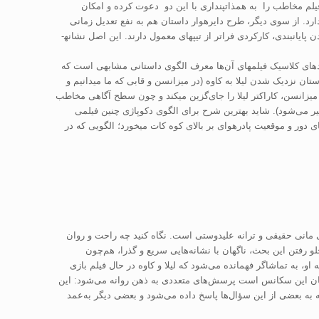
لم مخاطب را به هم­ذات­پنداری با این دو دعوت کرده و امکان
دارد. از سوی دیگر، طرح دایره­وار داستان هم به نفع تعدیل زمانی
یان­بندی، کارکردی فراتر از تیپ­های معمول دارند. این اصل نشانه­
ده­ای کلاسیک فیلم­های آن‌ها معرف الگوی داستانی مشابهی است که
تان نزدیک شدن لیلا به کاوه (در میزانسن و قابی که ما می­دانیم و
زانسن، کاراکتر لیلا را جای‌گزین می­کند و چون سطح آگاهی مخاطب
ل­گیر می‌شود). شاید بهترین شرح برای الگوی دکوپاژی چنین فیلمی
ای دور و موقعیت پادرهوای بر بالای کوه کات می­خورد؛ الگویی که در
ی مانی حقیقی و ترانه علیدوستی است. نگاه کنید چه راحت و روان
و رفتن این بحث، ناگهان با نشانه‌هایی سریع و گذرا، هم‌چون
، به تماشاگر فهمانده می‌شود که لیلا و کاوه در حال فیلم بازی
یان این سکانس است پرسش‌های متعددی به ذهن روانه می‌شود: این
مه به بعضی از این سؤال‌ها پاسخ داده می‌شود و بعضی دیگر به‌عمد