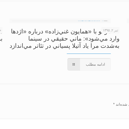
گفت‌وگو با «همايون غني‌زاده» درباره «اژدها
م
تیر ۲, ۱۳۹۵
خر
وارد مي‌شود»: ماني حقيقي در سينما
ب
به‌شدت مرا ياد آتيلا پسياني در تئاتر مي‌اندازد
ادامه مطلب
 شده‌اند
*