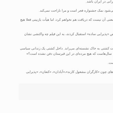
انی در ایران باشد
.
ی‌شود نمک جشنواره‌ فجر است و مرا ناراحت نمی‌کند.
عنی آن نیست که دریافت هم نخواهم کرد، اما هیأت بازبینی فعلا هیچ
ص «پذیرایی ساده» استقبال کردند، به این فیلم چه واکنشی نشان
پالا، نارنجی‌رنگ از قبرستانی می‌گذرد و به سمت کشتی به خاک نشسته‌ای می‌راند. داخل کشتی یک زندانی سیاسی
را سال‌هاست که هیچ مرده‌ای در این قبرستان دفن نشده است؟
»
ست
.
ای چون «کارگران مشغول کارند»،«آبادان»، «کنعان»، «پذیرایی