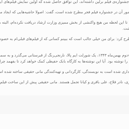
شنواره‌ی فیلم برلین داشته‌اند، این توافق حاصل شده که اولین نمایش فیلم‌های ایر
حضور آن در جشنواره فیلم فجر مطرح شده است، گفت: اصولا حاشیه‌هایی که ایجاد م
 تا این لحظه من هیچ واکنشی از بخش ممیزی وزارت ارشاد دریافت نکرده‌ام، البته م
اشت
.
طرح کرد: برای من خیلی جالب است که ببینم کسانی که از فیلم‌های قبلی‌ام به خصو
بنابراین گزارش، در خلاصه داستان «اژدها وارد می‌شود» آمده است: «دوم بهمن‌ماه ۱۳۴۳، یک شورلت ایم 
ا نوشته بود. آیا این نوشته‌ها به کارگاه بابک حفیظی کمک خواهد کرد تا بفهمد چ
رداری شده است به نویسندگی، کارگردانی و تهیه‌کنندگی مانی حقیقی ساخته شده ا
، نادر فلاح، علی باقری و کیانا تجمل هستند
.
مانی حقیقی پیش از این ساخت فیلم‌ه